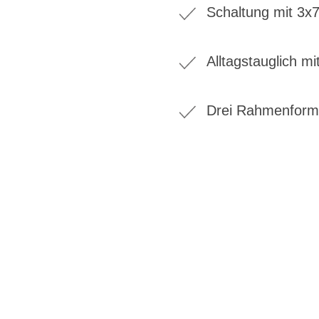
Schaltung mit 3x
Alltagstauglich m
Drei Rahmenforme
BIKE-LEASIN
EINFACH UND PREISGÜNSTIG ZUM NEU