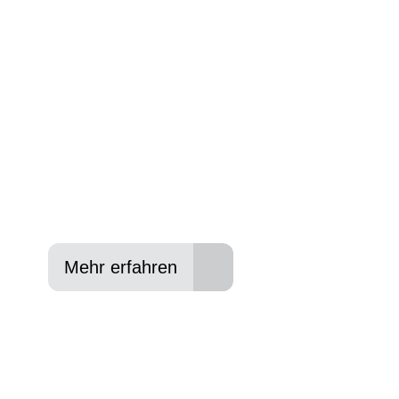
Wir beraten Sie gerne welches Bike zu Ihre
Anforderungen passt - und können Ihnen att
Konditionen vermitteln.
In drei Schritten zum neuen Bike:
Lieblings-Bike aussuchen
Vertrag abschließen
Abholen und Spaß haben
Mehr erfahren