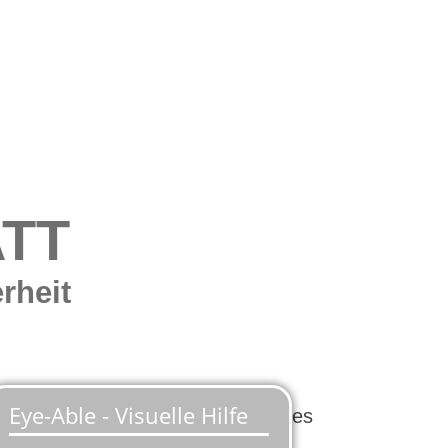
TT
rheit
m bahnbrechenden Konzept unseres
ät.