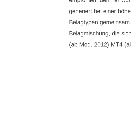
empfohlen, denn er wur
generiert bei einer höh
Belagtypen gemeinsam i
Belagmischung, die sic
(ab Mod. 2012) MT4 (a