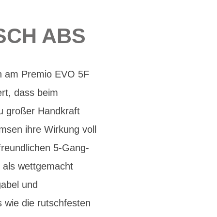
OSCH ABS
ch am Premio EVO 5F
ert, dass beim
u großer Handkraft
msen ihre Wirkung voll
freundlichen 5-Gang-
r als wettgemacht
gabel und
s wie die rutschfesten