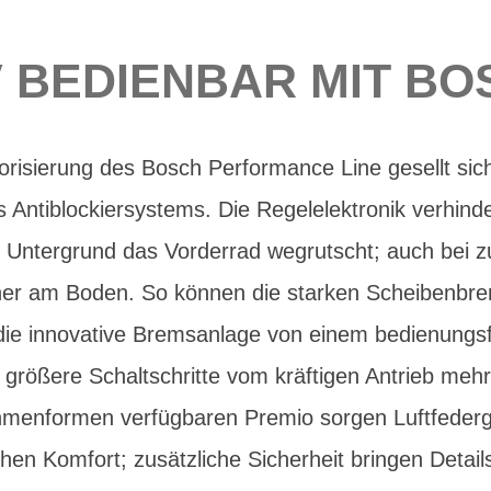
V BEDIENBAR MIT B
risierung des Bosch Performance Line gesellt si
s Antiblockiersystems. Die Regelelektronik verhind
 Untergrund das Vorderrad wegrutscht; auch bei z
icher am Boden. So können die starken Scheibenbre
d die innovative Bremsanlage von einem bedienungs
größere Schaltschritte vom kräftigen Antrieb meh
hmenformen verfügbaren Premio sorgen Luftfeder
hen Komfort; zusätzliche Sicherheit bringen Detail